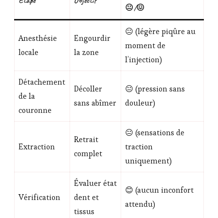
Étape
Objectif
😐/😖
😐 (légère piqûre au
Anesthésie
Engourdir
moment de
locale
la zone
l’injection)
Détachement
Décoller
😐 (pression sans
de la
sans abîmer
douleur)
couronne
😐 (sensations de
Retrait
Extraction
traction
complet
uniquement)
Évaluer état
😊 (aucun inconfort
Vérification
dent et
attendu)
tissus