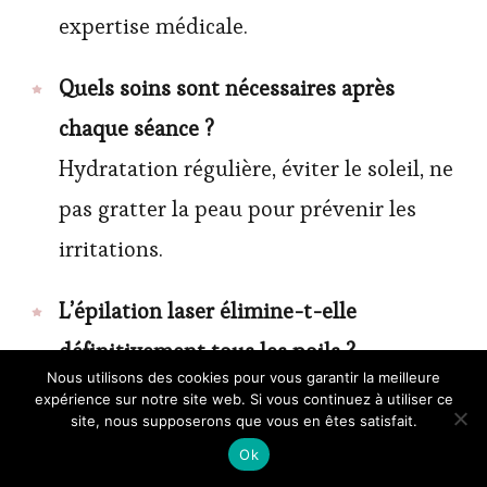
expertise médicale.
Quels soins sont nécessaires après
chaque séance ?
Hydratation régulière, éviter le soleil, ne
pas gratter la peau pour prévenir les
irritations.
L’épilation laser élimine-t-elle
définitivement tous les poils ?
Nous utilisons des cookies pour vous garantir la meilleure
Elle réduit fortement la pilosité, mais
expérience sur notre site web. Si vous continuez à utiliser ce
site, nous supposerons que vous en êtes satisfait.
certains poils peuvent persister. Des
Ok
séances d’entretien peuvent être