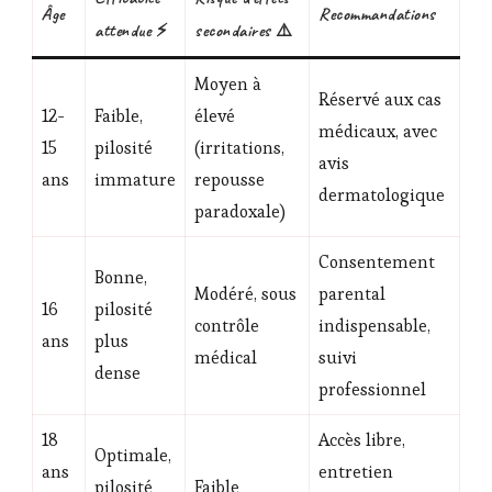
Âge
Recommandations
attendue ⚡
secondaires ⚠️
Moyen à
Réservé aux cas
12-
Faible,
élevé
médicaux, avec
15
pilosité
(irritations,
avis
ans
immature
repousse
dermatologique
paradoxale)
Consentement
Bonne,
Modéré, sous
parental
16
pilosité
contrôle
indispensable,
ans
plus
médical
suivi
dense
professionnel
18
Accès libre,
Optimale,
ans
entretien
pilosité
Faible