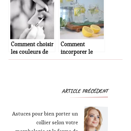
à moindre coût ?
du matin pour
les débutants et
quels sont les
bienfaits ?
Comment choisir
Comment
les couleurs de
incorporer le
maquillage pour
citron Pulco dans
atténuer un
votre régime
strabisme ?
alimentaire pour
une gestion
efficace du poids
Navigation
ARTICLE PRÉCÉDENT
?
d'article
Astuces pour bien porter un
collier selon votre