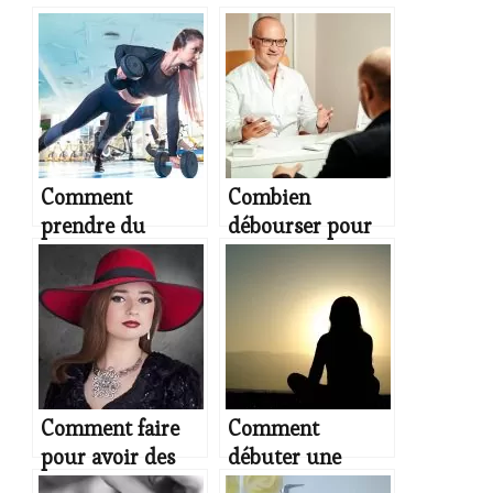
Comment
Combien
prendre du
débourser pour
poids ?
profiter d’un soin
énergétique à
Toulouse ?
Comment faire
Comment
pour avoir des
débuter une
bijoux de qualité
pratique de yoga