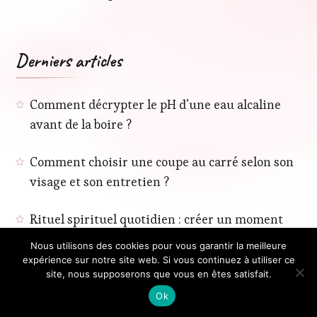
Derniers articles
Comment décrypter le pH d’une eau alcaline
avant de la boire ?
Comment choisir une coupe au carré selon son
visage et son entretien ?
Rituel spirituel quotidien : créer un moment
apaisant chez soi
Nous utilisons des cookies pour vous garantir la meilleure
expérience sur notre site web. Si vous continuez à utiliser ce
7 objets spirituels à porter au quotidien pour
site, nous supposerons que vous en êtes satisfait.
nourrir son bien-être intérieur
Ok