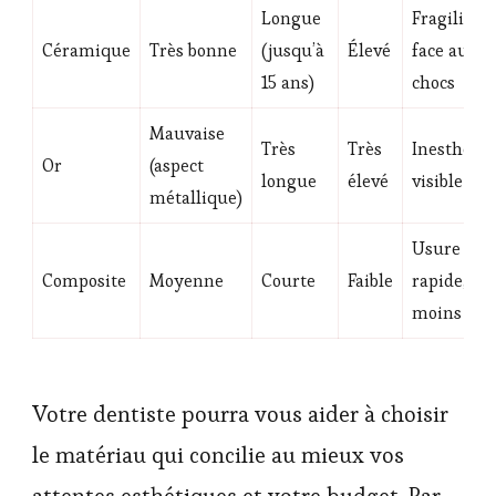
Longue
Fragilité
Céramique
Très bonne
(jusqu’à
Élevé
face aux
15 ans)
chocs
Mauvaise
Très
Très
Inesthéti
Or
(aspect
longue
élevé
visible
métallique)
Usure
Composite
Moyenne
Courte
Faible
rapide,
moins soli
Votre dentiste pourra vous aider à choisir
le matériau qui concilie au mieux vos
attentes esthétiques et votre budget. Par