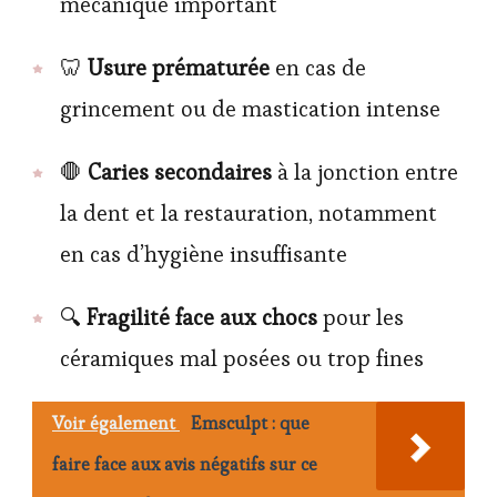
mécanique important
🦷
Usure prématurée
en cas de
grincement ou de mastication intense
🛑
Caries secondaires
à la jonction entre
la dent et la restauration, notamment
en cas d’hygiène insuffisante
🔍
Fragilité face aux chocs
pour les
céramiques mal posées ou trop fines
Voir également
Emsculpt : que
faire face aux avis négatifs sur ce