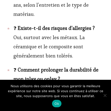
ans, selon l’entretien et le type de
matériau.
❓
Existe-t-il des risques d’allergies ?
Oui, surtout avec les métaux. La
céramique et le composite sont
généralement bien tolérés.
❓
Comment prolonger la durabilité de
mon inlay ou onlay ?
Nous utilisons des cookies pour vous garantir la meilleure
En suivant une bonne hygiène dentaire,
expérience sur notre site web. Si vous continuez à utiliser ce
site, nous supposerons que vous en êtes satisfait.
en évitant les excès alimentaires et en
Ok
réalisant des visites régulières chez le