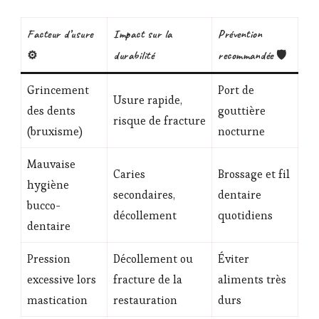
Facteur d’usure
Impact sur la
Prévention
⚙️
durabilité
recommandée 🛡️
Grincement
Port de
Usure rapide,
des dents
gouttière
risque de fracture
(bruxisme)
nocturne
Mauvaise
Caries
Brossage et fil
hygiène
secondaires,
dentaire
bucco-
décollement
quotidiens
dentaire
Pression
Décollement ou
Éviter
excessive lors
fracture de la
aliments très
mastication
restauration
durs