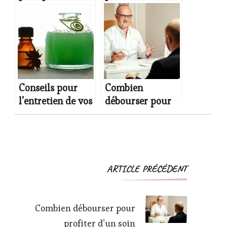
soin de ses
poids ?
cheveux
Conseils pour
Combien
l’entretien de vos
débourser pour
cheveux crépus
profiter d’un soin
énergétique à
Toulouse ?
Navigation
ARTICLE PRÉCÉDENT
d'article
Combien débourser pour
profiter d’un soin