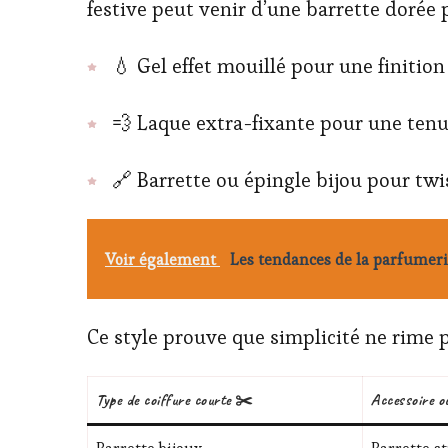
festive peut venir d’une barrette dorée p
💧 Gel effet mouillé pour une finition
💨 Laque extra-fixante pour une tenu
🔗 Barrette ou épingle bijou pour twis
Voir également
Les tendances de la parfumeri
Ce style prouve que simplicité ne rime p
Type de coiffure courte ✂️
Accessoire o