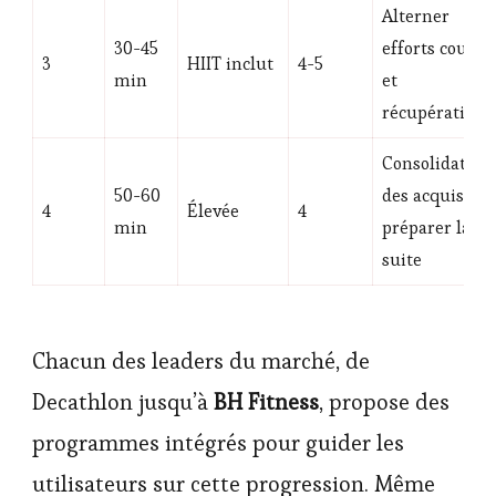
Alterner
30-45
efforts courts
3
HIIT inclut
4-5
min
et
récupérations
Consolidation
50-60
des acquis et
4
Élevée
4
min
préparer la
suite
Chacun des leaders du marché, de
Decathlon jusqu’à
BH Fitness
, propose des
programmes intégrés pour guider les
utilisateurs sur cette progression. Même