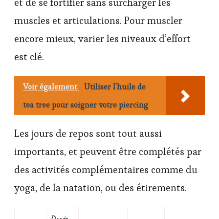
et de se fortifier sans surcharger les
muscles et articulations. Pour muscler
encore mieux, varier les niveaux d’effort
est clé.
Voir également
Utiliser l'huile de
tea tree pour soigner votre piercing
Les jours de repos sont tout aussi
importants, et peuvent être complétés par
des activités complémentaires comme du
yoga, de la natation, ou des étirements.
Durée