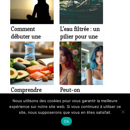
Comment
L’eau filtrée : un
débuter une
pilier pour une
pratique de yoga
vie saine
du matin pour
les débutants et
quels sont les
bienfaits ?
Comprendre
Peut-on
l’alimentation
envisager une
Nous utilisons des cookies pour vous garantir la meilleure
cétogène :
coloration
expérience sur notre site web. Si vous continuez à utiliser ce
principes et
chimique après
site, nous supposerons que vous en êtes satisfait.
Etiquettes liées :
programme d'entraînement
bienfaits
avoir utilisé une
Ok
coloration