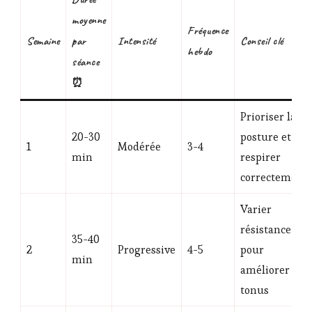
moyenne
Fréquence
Semaine
par
Intensité
Conseil clé
hebdo
séance
⏰
Prioriser la
20-30
posture et
1
Modérée
3-4
min
respirer
correctement
Varier
résistance
35-40
2
Progressive
4-5
pour
min
améliorer le
tonus