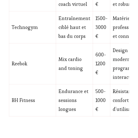
coach virtuel
€
et robustes
Entraînement
1500-
Matériel
Technogym
ciblé haut et
3000
profession
bas du corps
€
et connecté
Design
600-
Mix cardio
moderne,
Reebok
1200
and toning
programm
€
interactifs
Endurance et
500-
Résistance 
BH Fitness
sessions
1000
confort
longues
€
d’utilisatio