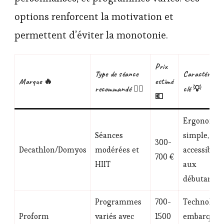
options renforcent la motivation et
permettent d’éviter la monotonie.
Prix
Type de séance
Caractéristiq
Marque 🔥
estimé
recommandé 🏋️‍♂️
clé 💡
💶
Ergonomie
Séances
simple,
300-
Decathlon/Domyos
modérées et
accessible
700 €
HIIT
aux
débutants
Programmes
700-
Technologi
Proform
variés avec
1500
embarquée