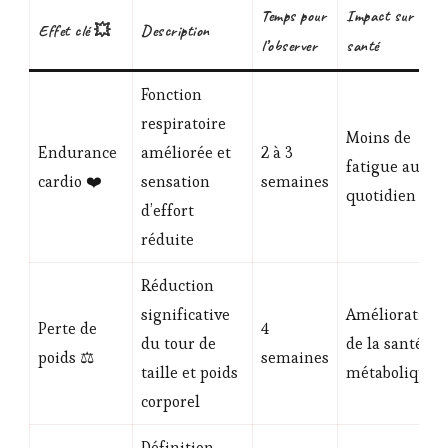
Temps pour
Impact sur la
Effet clé 💥
Description
l’observer
santé
Fonction
respiratoire
Moins de
Endurance
améliorée et
2 à 3
fatigue au
cardio ❤️
sensation
semaines
quotidien
d’effort
réduite
Réduction
significative
Amélioration
Perte de
4
du tour de
de la santé
poids ⚖️
semaines
taille et poids
métabolique
corporel
Définition