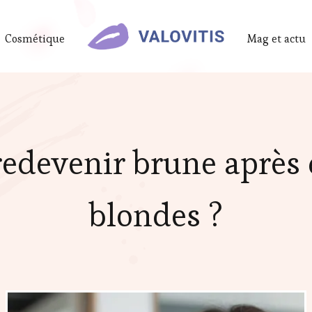
Cosmétique
Mag et actu
devenir brune après
blondes ?