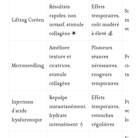
Résultats
Effets
Signe
rapides, non
temporaires,
Lifting Coréen
modér
invasif, stimule
coût modéré
vieil
collagène 🌟
à élevé 💰
Améliore
Plusieurs
texture et
séances
Peau 
Microneedling
cicatrices,
nécessaires,
cicatr
stimule
rougeurs
tache
collagène
temporaires
Repulpe
Effets
Injections
Perte
instantanément,
temporaires,
d’acide
volu
hydrate
retouches
hyaluronique
locali
intensément 💧
régulières