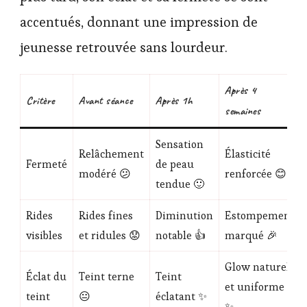
accentués, donnant une impression de
jeunesse retrouvée sans lourdeur.
Après 4
Critère
Avant séance
Après 1h
semaines
Sensation
Relâchement
Élasticité
Fermeté
de peau
modéré 😕
renforcée 😊
tendue 🙂
Rides
Rides fines
Diminution
Estompement
visibles
et ridules 😟
notable 👍
marqué 🎉
Glow naturel
Éclat du
Teint terne
Teint
et uniforme
teint
😐
éclatant ✨
✨