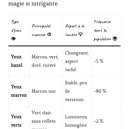
magie si intrigante.
Type
Fréquence
Principales
Aspect à la
d’yeux
dans la
nuances 🎨
lumière 💡
👁️
population 🌍
Changeant,
Yeux
Marron, vert,
aspect
~5 %
hazel
doré, cuivré
taché
Stable, peu
Yeux
Marron uni
de
~80 %
marron
variation
Vert clair,
Yeux
Lumineux,
sans reflets
~2 %
verts
homogène