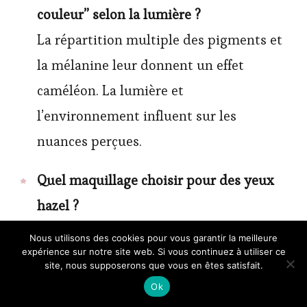
couleur” selon la lumière ?
La répartition multiple des pigments et
la mélanine leur donnent un effet
caméléon. La lumière et
l’environnement influent sur les
nuances perçues.
Quel maquillage choisir pour des yeux
hazel ?
Ciblez les teintes chaudes : cuivre,
Nous utilisons des cookies pour vous garantir la meilleure
expérience sur notre site web. Si vous continuez à utiliser ce
bronze, prune, kaki, et préférez les
site, nous supposerons que vous en êtes satisfait.
mascaras bruns pour un rendu naturel
Ok