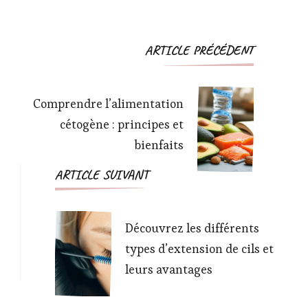
rouler ses
bonbons
propres
cigarettes ?
Navigation
ARTICLE PRÉCÉDENT
d'article
Comprendre l’alimentation
cétogène : principes et
bienfaits
ARTICLE SUIVANT
Découvrez les différents
types d’extension de cils et
leurs avantages