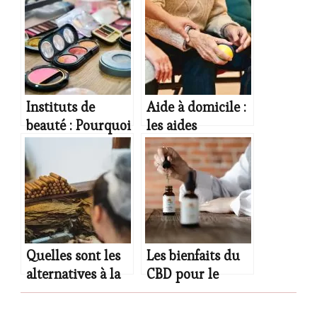
alternative ?
abdominale ?
Instituts de
Aide à domicile :
beauté : Pourquoi
les aides
est-il important
financières
de choisir des
disponibles
grossistes
d’esthétiques ?
Quelles sont les
Les bienfaits du
alternatives à la
CBD pour le
tubeuse de
bien-être : de
cigarette pour
l’huile aux