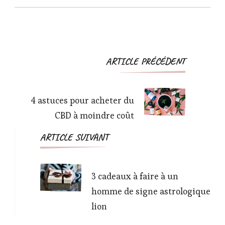
nausées : Les
moindre coût
faits, les mythes
et les idées
fausses
Navigation
ARTICLE PRÉCÉDENT
d'article
4 astuces pour acheter du
CBD à moindre coût
ARTICLE SUIVANT
3 cadeaux à faire à un
homme de signe astrologique
lion