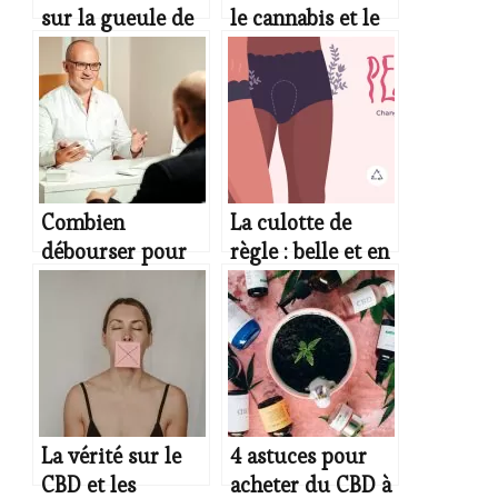
sur la gueule de
le cannabis et le
bois
garder au frais ?
Combien
La culotte de
débourser pour
règle : belle et en
profiter d’un soin
sécurité avec
énergétique à
LittlePeriod
Toulouse ?
La vérité sur le
4 astuces pour
CBD et les
acheter du CBD à