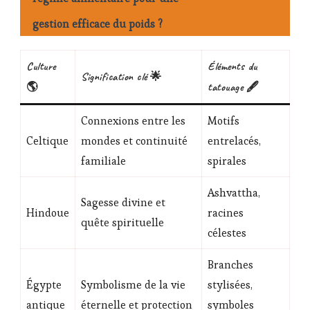
gestion efficace du poids ?
Culture
Éléments du
Signification clé 🌟
🌎
tatouage 🖋️
Connexions entre les
Motifs
Celtique
mondes et continuité
entrelacés,
familiale
spirales
Ashvattha,
Sagesse divine et
Hindoue
racines
quête spirituelle
célestes
Branches
Égypte
Symbolisme de la vie
stylisées,
antique
éternelle et protection
symboles