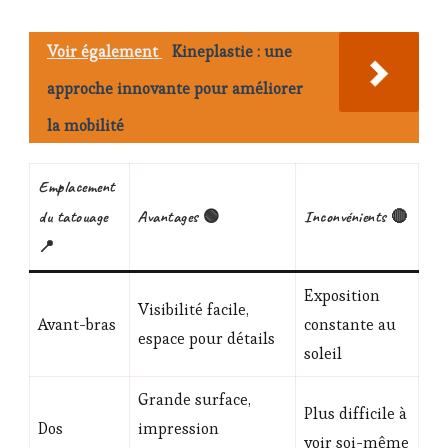
Voir également
Kineplastie : une
approche innovante pour améliorer
la mobilité
Emplacement
du tatouage
Avantages 🟢
Inconvénients 🔴
📍
Exposition
Visibilité facile,
Avant-bras
constante au
espace pour détails
soleil
Grande surface,
Plus difficile à
Dos
impression
voir soi-même