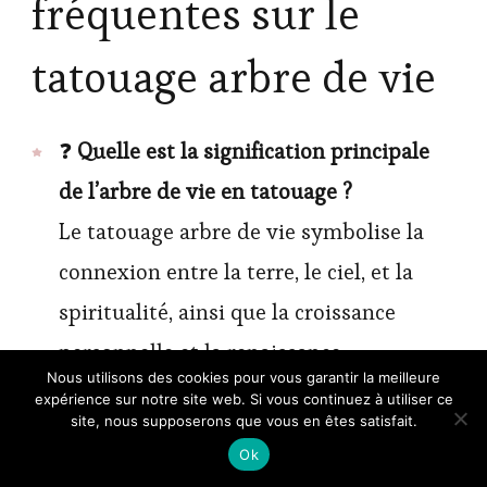
fréquentes sur le
tatouage arbre de vie
❓
Quelle est la signification principale
de l’arbre de vie en tatouage ?
Le tatouage arbre de vie symbolise la
connexion entre la terre, le ciel, et la
spiritualité, ainsi que la croissance
personnelle et la renaissance.
Nous utilisons des cookies pour vous garantir la meilleure
expérience sur notre site web. Si vous continuez à utiliser ce
❓
Quels styles de tatouage arbre de vie
site, nous supposerons que vous en êtes satisfait.
sont les plus populaires ?
Ok