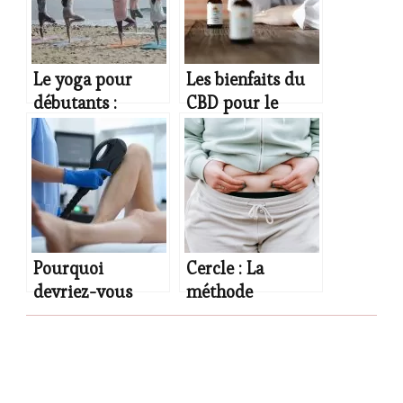
quels sont les
bienfaits ?
Le yoga pour
Les bienfaits du
débutants :
CBD pour le
comment se
bien-être : de
lancer et profiter
l’huile aux
des bienfaits de
bonbons
cette pratique
millénaire
Pourquoi
Cercle : La
devriez-vous
méthode
opter pour
minceur où vous
l’épilation
payez
définitive ?
uniquement vos
succès !