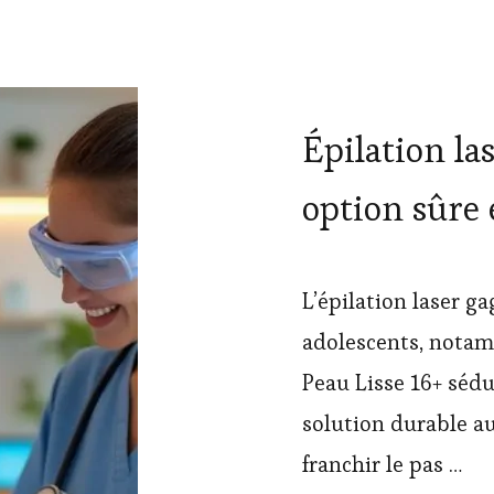
Épilation las
option sûre e
L’épilation laser g
adolescents, notamm
Peau Lisse 16+ séd
solution durable aux
franchir le pas …