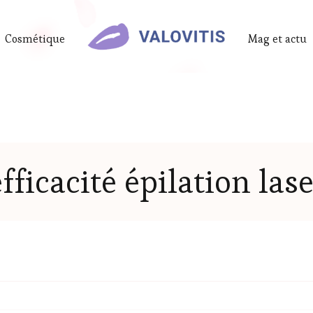
Cosmétique
Mag et actu
efficacité épilation lase