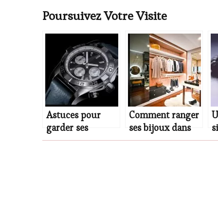
Poursuivez Votre Visite
Astuces pour
Comment ranger
U
garder ses
ses bijoux dans
s
montres en
un dressing ?
b
parfait état
durablement