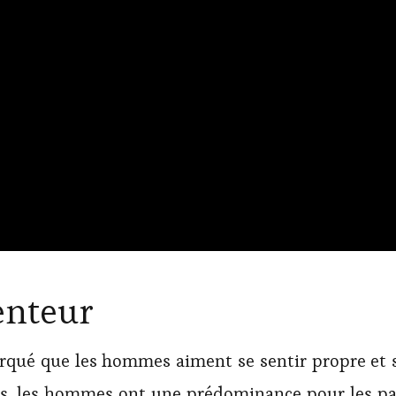
senteur
arqué que les hommes aiment se sentir propre et s
ums, les hommes ont une prédominance pour les pa