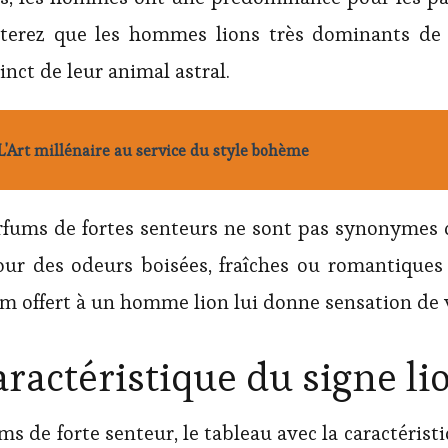
aterez que les hommes lions très dominants de 
tinct de leur animal astral.
L'Art millénaire au service du style bohème
arfums de fortes senteurs ne sont pas synonymes 
ur des odeurs boisées, fraîches ou romantiques e
fum offert à un homme lion lui donne sensation de
aractéristique du signe li
s de forte senteur, le tableau avec la caractérist