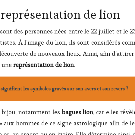
représentation de lion
nt des personnes nées entre le 22 juillet et le 23 
rtistes. À l’image du lion, ils sont considérés com
 découverte de nouveaux lieux. Ainsi, afin d’attire
c une
représentation de lion
.
signifient les symboles gravés sur son avers et son revers ?
t bijou, notamment les
bagues lion
, car elles révè
on
aux hommes de ce signe astrologique afin de le
n or, en argent ou en ivoire. Elle détermine ainsi