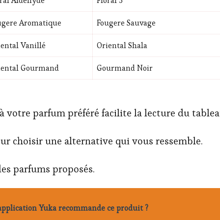
oral Aldéhydé
Floral 5
ugere Aromatique
Fougere Sauvage
ental Vanillé
Oriental Shala
iental Gourmand
Gourmand Noir
à votre parfum préféré facilite la lecture du tablea
our choisir une alternative qui vous ressemble.
 des parfums proposés.
l'application Yuka recommande ce produit ?