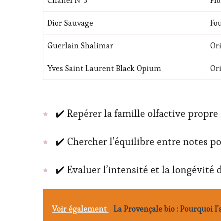
Chanel N°5
Fl
Dior Sauvage
Fo
Guerlain Shalimar
Ori
Yves Saint Laurent Black Opium
Or
✔️ Repérer la famille olfactive propre 
✔️ Chercher l’équilibre entre notes p
✔️ Evaluer l’intensité et la longévité
Voir également
La Provençale bio : Pourquoi 