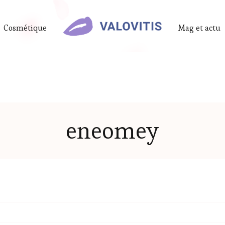
Cosmétique
Mag et actu
eneomey