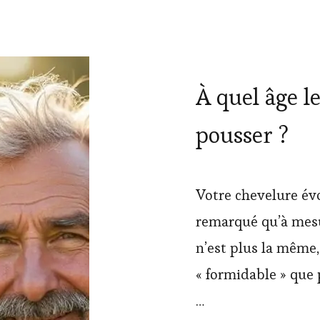
À quel âge l
pousser ?
Votre chevelure év
remarqué qu’à mesu
n’est plus la même,
« formidable » que 
…